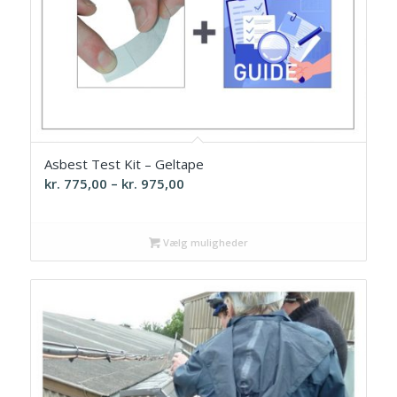
Asbest Test Kit – Geltape
Prisinterval:
kr.
775,00
–
kr.
975,00
kr. 775,00
til
Vælg muligheder
kr. 975,00