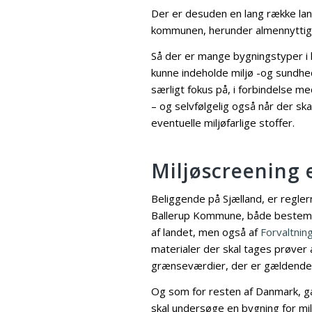
Der er desuden en lang række la
kommunen, herunder almennytti
Så der er mange bygningstyper i 
kunne indeholde miljø -og sundhe
særligt fokus på, i forbindelse m
– og selvfølgelig også når der ska
eventuelle miljøfarlige stoffer.
Miljøscreening 
Beliggende på Sjælland, er regler
Ballerup Kommune, både bestemt 
af landet, men også af
Forvaltnin
materialer der skal tages prøve
grænseværdier, der er gældende fo
Og som for resten af Danmark, gæ
skal undersøge en bygning for milj