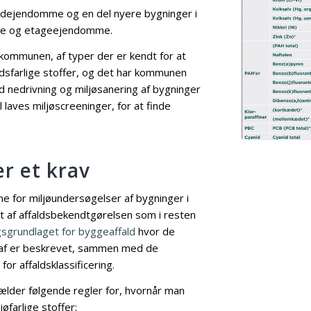
ndejendomme og en del nyere bygninger i
ge og etageejendomme.
kommunen, af typer der er kendt for at
dsfarlige stoffer, og det har kommunen
ed nedrivning og miljøsanering af bygninger
l laves miljøscreeninger, for at finde
er et krav
ne for miljøundersøgelser af bygninger i
af affaldsbekendtgørelsen som i resten
gsgrundlaget for byggeaffald
hvor de
r af er beskrevet, sammen med de
r affaldsklassificering.
lder følgende regler for, hvornår man
øfarlige stoffer: