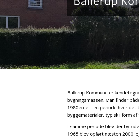
Ballerup K
Ballerup Kommune er kendetegnet 
bygningsmassen. Man finder både 
1980erne – en periode hvor det tit
byggematerialer, typisk i form af
I samme periode blev der by-udvik
1965 blev opført næsten 2000 le