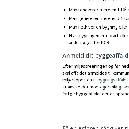
Man renoverer mere end 10² a
Man genererer mere end 1 ton
Man nedriver en bygning eller 
Hvis bygningen er opført elle
undersøges for PCB
Anmeld dit byggeaffald
Efter miljøscreeningen og før ned
skal affaldet anmeldes til kommu
miljørapporten til
bygningsaffald.
at anvise det modtageranlæg, so
farlige byggeaffald, der er opstå
Få en erfaren rådgiver 