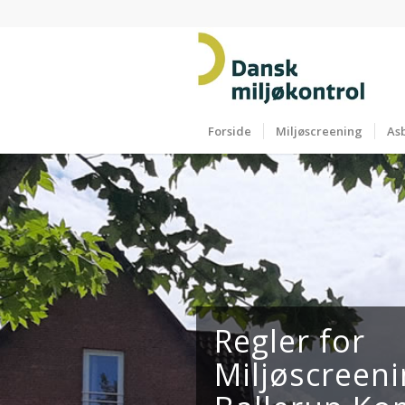
Forside
Miljøscreening
As
Regler for
Miljøscreeni