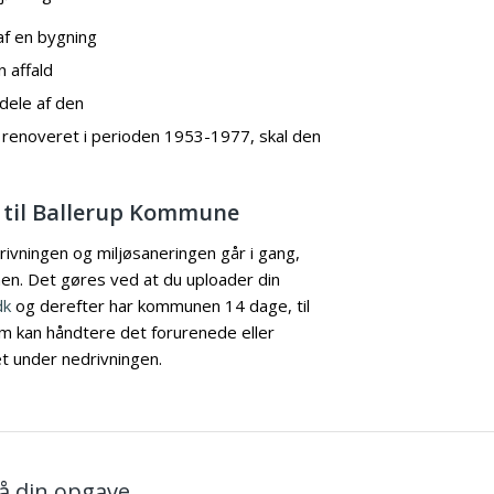
f en bygning
 affald
dele af den
r renoveret i perioden 1953-1977, skal den
 til Ballerup Kommune
rivningen og miljøsaneringen går i gang,
nen. Det gøres ved at du uploader din
dk
og derefter har kommunen 14 dage, til
m kan håndtere det forurenede eller
et under nedrivningen.
på din opgave