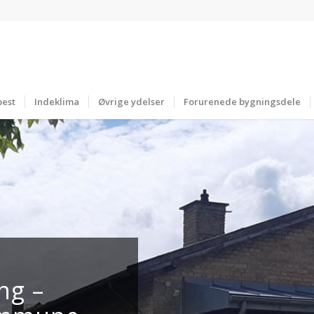
best
Indeklima
Øvrige ydelser
Forurenede bygningsdele
ng –