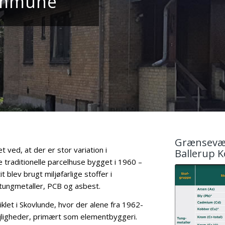
ommune
Grænsevær
ved, at der er stor variation i
Ballerup
traditionelle parcelhuse bygget i 1960 –
 blev brugt miljøfarlige stoffer i
 tungmetaller, PCB og asbest.
let i Skovlunde, hvor der alene fra 1962-
jligheder, primært som elementbyggeri.